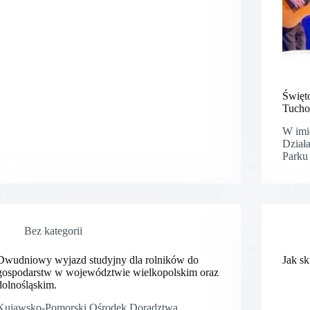
Święt
Tucho
W imi
Dział
Parku
Bez kategorii
Dwudniowy wyjazd studyjny dla rolników do
Jak sk
gospodarstw w województwie wielkopolskim oraz
dolnośląskim.
Kujawsko-Pomorski Ośrodek Doradztwa