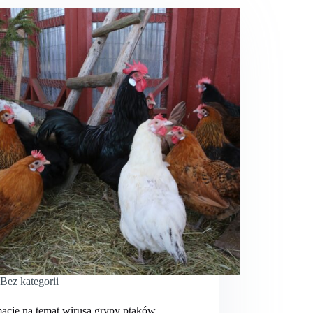
Bez kategorii
macje na temat wirusa grypy ptaków