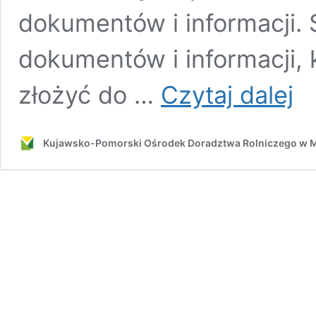
dokumentów i informacji.
dokumentów i informacji, 
Płatn
złożyć do …
Czytaj dalej
w
rama
PS
Kujawsko-Pomorski Ośrodek Doradztwa Rolniczego w 
WPR
2023
2027
–
doku
i
info
do
31
lipca