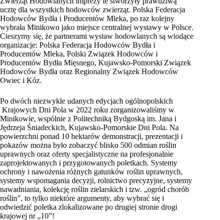
Zwierząt Hodowlanych imprezy te stworzyły prawdziwą
ucztę dla wszystkich hodowców zwierząt. Polska Federacja
Hodowców Bydła i Producentów Mleka, po raz kolejny
wybrała Minikowo jako miejsce centralnej wystawy w Polsce.
Cieszymy się, że partnerami wystaw hodowlanych są wiodące
organizacje: Polska Federacja Hodowców Bydła i
Producentów Mleka, Polski Związek Hodowców i
Producentów Bydła Mięsnego, Kujawsko-Pomorski Związek
Hodowców Bydła oraz Regionalny Związek Hodowców
Owiec i Kóz.
Po dwóch niezwykle udanych edycjach ogólnopolskich
Krajowych Dni Pola w 2022 roku zorganizowaliśmy w
Minikowie, wspólnie z Politechniką Bydgoską im. Jana i
Jędrzeja Śniadeckich, Kujawsko-Pomorskie Dni Pola. Na
powierzchni ponad 10 hektarów demonstracji, prezentacji i
pokazów można było zobaczyć blisko 500 odmian roślin
uprawnych oraz oferty specjalistyczne na profesjonalnie
zaprojektowanych i przygotowanych poletkach. Systemy
ochrony i nawożenia różnych gatunków roślin uprawnych,
systemy wspomagania decyzji, rolnictwo precyzyjne, systemy
nawadniania, kolekcję roślin zielarskich i tzw. „ogród chorób
roślin”, to tylko niektóre argumenty, aby wybrać się i
odwiedzić poletka zlokalizowane po drugiej stronie drogi
krajowej nr „10”!