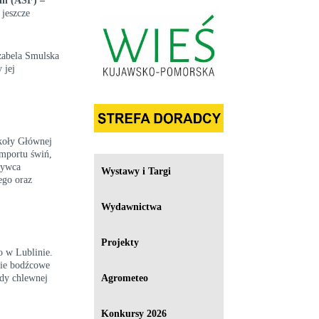
iń (ASF) –
 jeszcze
Izabela Smulska
 jej
zkoły Głównej
importu świń,
żywca
Wystawy i Targi
ego oraz
Wydawnictwa
Projekty
o w Lublinie.
nie bodźcowe
Agrometeo
ody chlewnej
Konkursy 2026