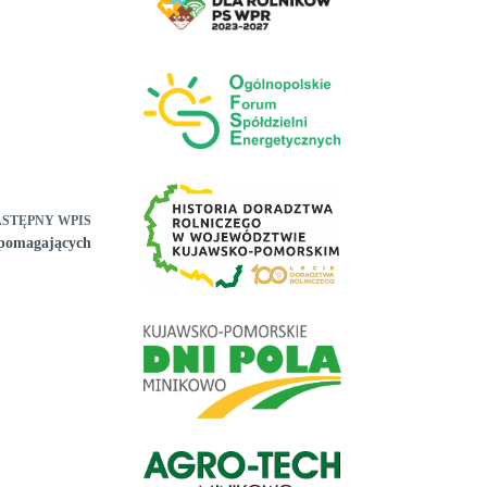
ASTĘPNY
WPIS
spomagających