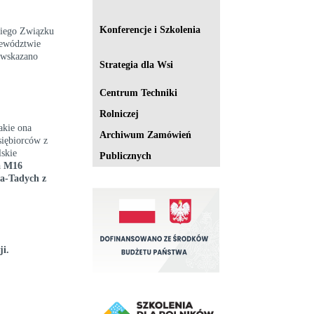
Konferencje i Szkolenia
kiego Związku
jewództwie
 wskazano
Strategia dla Wsi
Centrum Techniki
Rolniczej
akie ona
Archiwum Zamówień
siębiorców z
skie
Publicznych
a M16
ka-Tadych z
ji.