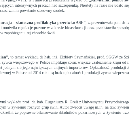
rynaryjnego – PIB w Puławach przedstawiła wykład pt.
„Afrykański pomór św
wających intensywnych pracach nad szczepionką. Niestety na razie nie udało się
czas, zanim powstanie stosowny środek.
kuracja ‒ skuteczna profilaktyka przeciwko ASF”
, zaprezentowała pani dr 
 omówiła regulacje prawne w zakresie bioasekuracji oraz przedstawiła sposoby
w zapobieganiu tej chorobie świń.
mian
”,
to temat wykładu dr hab. inż. Elżbiety Szymańskiej, prof. SGGW ze S
 żywca wieprzowego w Polsce implikuje coraz większe uzależnienie kraju od 
est jednym z 5 jego największych unijnych importerów. Opłacalność produkcji 
hlewnej w Polsce od 2014 roku są brak opłacalności produkcji żywca wieprzow
 tytuł wykładu prof. dr. hab. Eugeniusza R. Greli z Uniwersytetu Przyrodniczeg
ącym w żywieniu różnych grup świń. Autor zwrócił uwagę m.in. na tzw. żywie
 Podkreślił, że poprawne bilansowanie składników pokarmowych w żywieniu trz