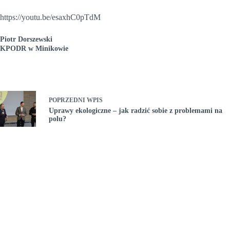
https://youtu.be/esaxhC0pTdM
Piotr Dorszewski
KPODR w Minikowie
POPRZEDNI
WPIS
Uprawy ekologiczne – jak radzić sobie z problemami na
polu?