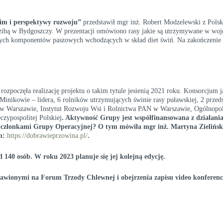
im i perspektywy rozwoju”
przedstawił mgr inż. Robert Modzelewski z Pols
bą w Bydgoszczy. W prezentacji omówiono rasy jakie są utrzymywane w wo
wych komponentów paszowych wchodzących w skład diet świń. Na zakończenie
poczęła realizację projektu o takim tytule jesienią 2021 roku. Konsorcjum j
nikowie ‒ lidera, 6 rolników utrzymujących świnie rasy puławskiej, 2 przed
 w Warszawie, Instytut Rozwoju Wsi i Rolnictwa PAN w Warszawie, Ogólnopol
zypospolitej Polskiej
. Aktywność Grupy jest współfinansowana z działani
d członkami Grupy Operacyjnej? O tym mówiła mgr inż. Martyna Zielińs
em:
https://dobrawieprzowina.pl/
.
 140 osób. W roku 2023 planuje się jej kolejną edycję.
awionymi na Forum Trzody Chlewnej i obejrzenia zapisu video konferenc