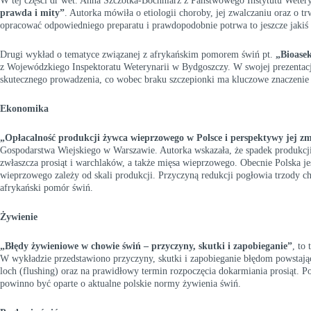
W tej części dr wet. Anna Szczotka-Bochniarz z Państwowego Instytutu Wete
prawda i mity”
. Autorka mówiła o etiologii choroby, jej zwalczaniu oraz o tr
opracować odpowiedniego preparatu i prawdopodobnie potrwa to jeszcze jakiś 
Drugi wykład o tematyce związanej z afrykańskim pomorem świń pt.
„Bioase
z Wojewódzkiego Inspektoratu Weterynarii w Bydgoszczy. W swojej prezentacji
skutecznego prowadzenia, co wobec braku szczepionki ma kluczowe znaczenie 
Ekonomika
„
Opłacalność produkcji żywca wieprzowego w Polsce i perspektywy jej z
Gospodarstwa Wiejskiego w Warszawie. Autorka wskazała, że spadek produkcji
zwłaszcza prosiąt i warchlaków, a także mięsa wieprzowego. Obecnie Polska j
wieprzowego zależy od skali produkcji. Przyczyną redukcji pogłowia trzody c
afrykański pomór świń.
Żywienie
„Błędy żywieniowe w chowie świń ‒
przyczyny, skutki i zapobieganie”
, to
W wykładzie przedstawiono przyczyny, skutki i zapobieganie błędom powstaj
loch (flushing) oraz na prawidłowy termin rozpoczęcia dokarmiania prosiąt.
powinno być oparte o aktualne polskie normy żywienia świń.