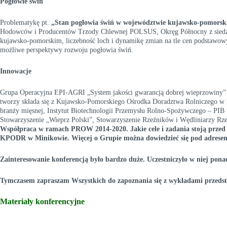
Pogłowie świń
Problematykę pt.
„
Stan pogłowia świń w województwie kujawsko-pomorsk
Hodowców i Producentów Trzody Chlewnej POLSUS, Okręg Północny z siedzi
kujawsko-pomorskim, liczebność loch i dynamikę zmian na tle cen podstawo
możliwe perspektywy rozwoju pogłowia świń.
Innowacje
Grupa Operacyjna EPI-AGRI „System jakości gwarancją dobrej wieprzowiny” roz
tworzy składa się z Kujawsko-Pomorskiego Ośrodka Doradztwa Rolniczego w Mi
branży mięsnej, Instytut Biotechnologii Przemysłu Rolno-Spożywczego ‒ PIB
Stowarzyszenie „Wieprz Polski”, Stowarzyszenie Rzeźników i Wędliniarzy Rzec
Współpraca w ramach PROW 2014-2020. Jakie cele i zadania stoją prze
KPODR w Minikowie. Więcej o Grupie można dowiedzieć się pod adres
Zainteresowanie konferencją było bardzo duże. Uczestniczyło w niej ponad
Tymczasem zapraszam Wszystkich do zapoznania się z wykładami przedst
Materiały konferencyjne