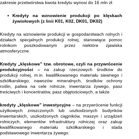
zakresie przetwórstwa kwota kredytu wynosi do 16 mln zł.
Kredyty na wznowienie produkcji po klęskach
żywiołowych (z linii K01, K02, DK01, DK02)
Kredyty na wznowienie produkcji w gospodarstwach rolnych i
działach specjalnych produkcji rolnej, stanowiące pomoc
rolnikom poszkodowanym przez niektóre zjawiska
atmosferyczne.
Kredyty „klęskowe” tzw. obrotowe, czyli na przywrócenie
produkcyjności –
na zakup rzeczowych środków do
produkcji rolnej, m.in. kwalifikowanego materiału siewnego i
szkółkarskiego, nawozów mineralnych, środków ochrony
roślin, paliwa na cele rolnicze, inwentarza żywego, pasz
treściwych i koncentratów, pasz objętościowych, a także
kredyty „klęskowe” inwestycyjne
– na przywrócenie funkcji
użytkowych zniszczonych lub uszkodzonych budynków
inwentarskich, uszkodzonych ciągników, maszyn i urządzeń
rolniczych, elementów infrastruktury rolniczej oraz zakup
kwalifikowanego materiału szkółkarskiego i stada
podstawowego inwentarza żywego.