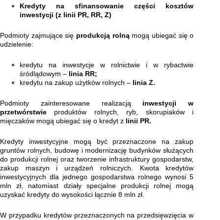
Kredyty na sfinansowanie części kosztów
inwestycji (z linii PR, RR, Z)
Podmioty zajmujące się
produkcją rolną
mogą ubiegać się o
udzielenie:
kredytu na inwestycje w rolnictwie i w rybactwie
śródlądowym –
linia RR;
kredytu na zakup użytków rolnych –
linia Z.
Podmioty zainteresowane realizacją
inwestycji w
przetwórstwie
produktów rolnych, ryb, skorupiaków i
mięczaków mogą ubiegać się o kredyt z
linii PR.
Kredyty inwestycyjne mogą być przeznaczone na zakup
gruntów rolnych, budowę i modernizację budynków służących
do produkcji rolnej oraz tworzenie infrastruktury gospodarstw,
zakup maszyn i urządzeń rolniczych. Kwota kredytów
inwestycyjnych dla jednego gospodarstwa rolnego wynosi 5
mln zł, natomiast działy specjalne produkcji rolnej mogą
uzyskać kredyty do wysokości łącznie 8 mln zł.
W przypadku kredytów przeznaczonych na przedsięwzięcia w