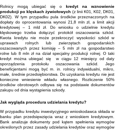
Rolnicy mogą ubiegać się o
kredyt na
wznowienie
produkcji po klęskach żywiołowych
(z linii K01, K02, DK01,
DK02). W tym przypadku pula środków przeznaczonych na
dopłaty do oprocentowania wynosi 21,8 mln zł, a limit akcji
kredytowej – 1 mld zł. Do wniosku o udzielnie kredytu
klęskowego trzeba dołączyć protokół oszacowania szkód.
Kwota kredytu nie może przekroczyć wysokości szkód w
uprawach rolnych lub zwierzętach gospodarskich
oszacowanych przez komisję – 5 mln zł na gospodarstwo
rolne lub 8 mln zł na dział specjalny produkcji rolnej. O taki
kredyt można ubiegać się w ciągu 12 miesięcy od daty
sporządzenia protokołu oszacowania szkód. Jego
beneficjentami mogą być m. in. rolnicy indywidualni, mikro,
małe, średnie przedsiębiorstwa. Do uzyskania kredytu nie jest
konieczne wniesienie wkładu własnego. Rozliczenie 50%
środków obrotowych odbywa się na podstawie dokumentów
zakupu od dnia wystąpienia szkody.
Jak wygląda procedura udzielania kredytu?
W przypadku kredytu inwestycyjnego wnioskodawca składa w
banku plan przedsięwzięcia wraz z wnioskiem kredytowym.
Bank analizuje dokumenty pod kątem spełnienia wymogów
określonych przez zasady udzielania kredytów oraz wymogów