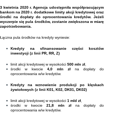
3 kwietnia 2020 r. Agencja udostępniła współpracującym
bankom na 2020 r. dodatkowe limity akcji kredytowej oraz
środki na dopłaty do oprocentowania kredytów. Jeżeli
wyczerpie się pula środków, zostanie zwiększona w miarę
zapotrzebowania.
Łączna pula środków na kredyty wyniesie:
Kredyty na sfinansowanie części kosztów
inwestycji (z linii PR, RR, Z)
limit akcji kredytowej w wysokości
500 mln zł
,
środki w kwocie
4,0 mln zł
na dopłaty do
oprocentowania w/w kredytów.
Kredyty na wznowienie produkcji po klęskach
żywiołowych (z linii K01, K02, DK01, DK02)
limit akcji kredytowej w wysokości
1 mld zł
,
środki w kwocie
21,8 mln zł
na dopłaty do
oprocentowania w/w kredytów.