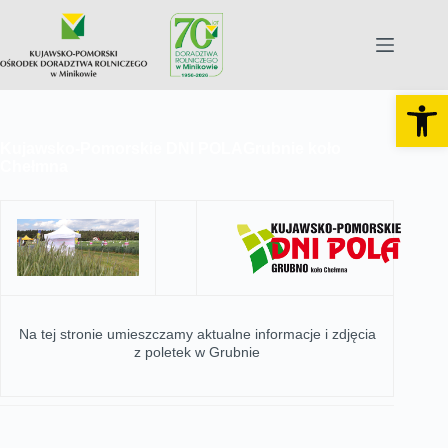
Otw
Kujawsko-Pomorskie DNI POLA
Grubnie koło
Chełmna
Na tej stronie umieszczamy aktualne informacje i zdjęcia
z poletek w Grubnie